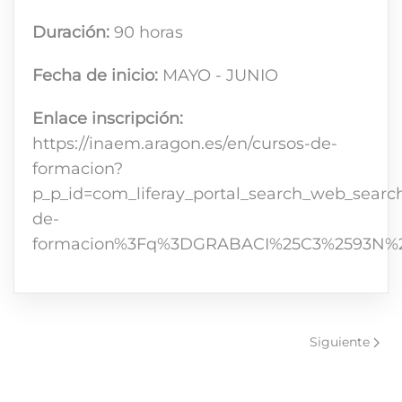
Duración:
90 horas
Fecha de inicio:
MAYO - JUNIO
Enlace inscripción:
https://inaem.aragon.es/en/cursos-de-
formacion?
p_p_id=com_liferay_portal_search_web_sear
de-
formacion%3Fq%3DGRABACI%25C3%2593N%2B
Siguiente